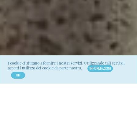
I cookie ci aiutano a fornire i nostri servizi. Utilizzando tali servizi,
accetti l'utilizzo dei cookie da parte nostra.
INFORMAZIONI
PER APPROFONDIRE
WHATSAPP CHAT
OK
Identità